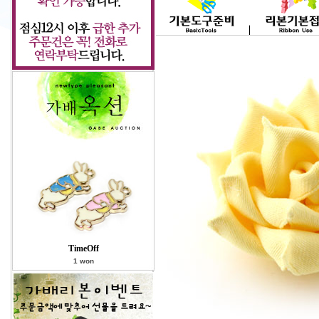
TimeOff
1 won