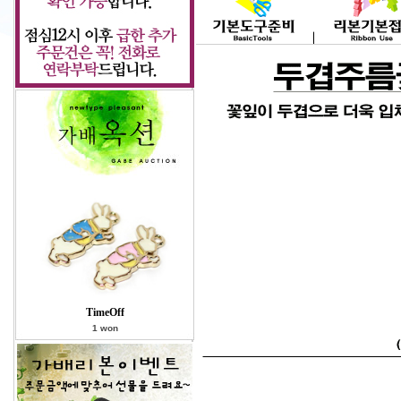
TimeOff
1 won