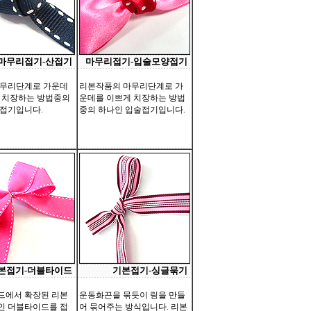
마무리접기-산접기
마무리접기-입술모양접기
마무리단계로 가운데
리본작품의 마무리단계로 가
 치장하는 방법중의
운데를 이쁘게 치장하는 방법
접기입니다.
중의 하나인 입술접기입니다.
본접기-더블타이드
기본접기-싱글묶기
드에서 확장된 리본
운동화끈을 묶듯이 링을 만들
인 더블타이드를 접
어 묶어주는 방식입니다. 리본