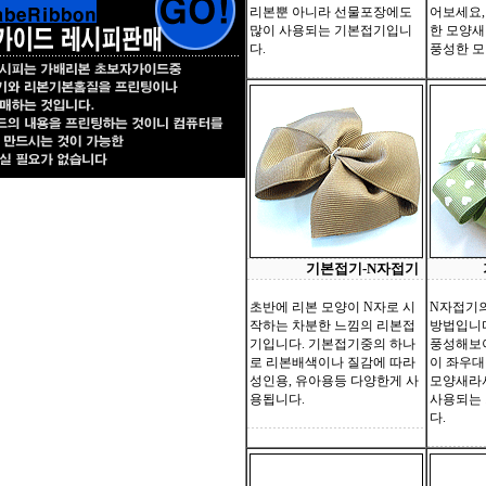
리본뿐 아니라 선물포장에도
어보세요,
많이 사용되는 기본접기입니
한 모양
다.
풍성한 모
기본접기-N자접기
초반에 리본 모양이 N자로 시
N자접기
작하는 차분한 느낌의 리본접
방법입니다
기입니다. 기본접기중의 하나
풍성해보
로 리본배색이나 질감에 따라
이 좌우대
성인용, 유아용등 다양한게 사
모양새라
용됩니다.
사용되는
다.