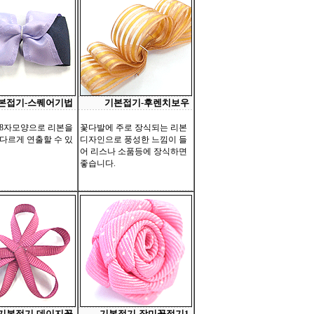
본접기-스퀘어기법
기본접기-후렌치보우
8자모양으로 리본을
꽃다발에 주로 장식되는 리본
다르게 연출할 수 있
디자인으로 풍성한 느낌이 들
어 리스나 소품등에 장식하면
좋습니다.
기본접기-데이지꽃
기본접기-장미꽃접기1