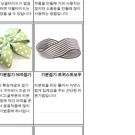
 싱글타이드가 깔끔
작품을 만들때 거의 사용치는
새라면 더블타이드는
않지만 소품등을 만들때 많이
양을 낼 수 있답니다.
사용하는 방법입니다.
기본접기-M자접기
기본접기-트위스트보우
의 확장개념의 접기
리본링을 45도 틀어서 자연스
. N자보다 조금 더
럽게 입체감을 주는 간단한 리
이고,끝부분의 리본
본기법입니다.
칭에 약간 파격을 준
서 응용작품에 많이
 기법중에 하나입니