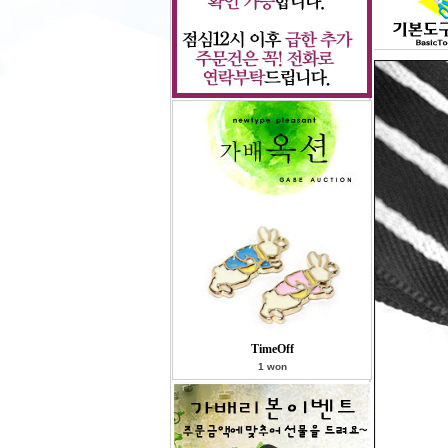
TimeOff
1 won