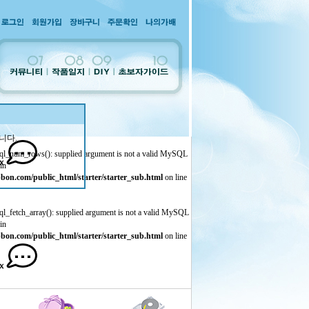
니다.
ql_num_rows(): supplied argument is not a valid MySQL
in
bon.com/public_html/starter/starter_sub.html
on line
ql_fetch_array(): supplied argument is not a valid MySQL
in
bon.com/public_html/starter/starter_sub.html
on line