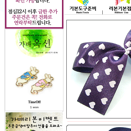
TimeOff
1 won