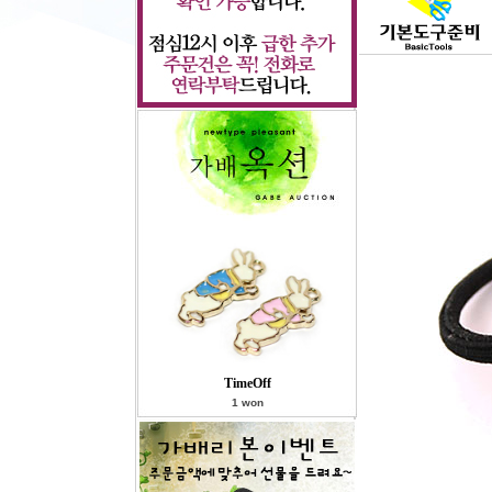
TimeOff
1 won