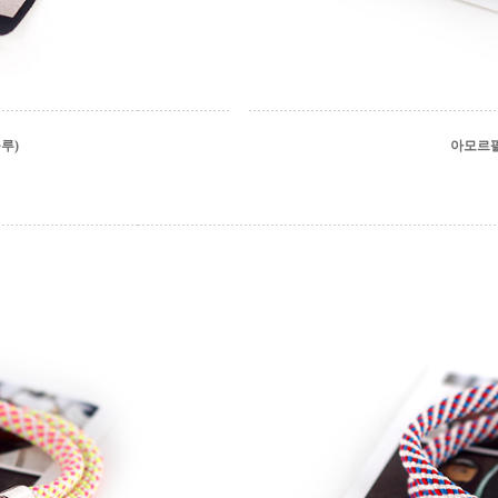
루)
아모르팔