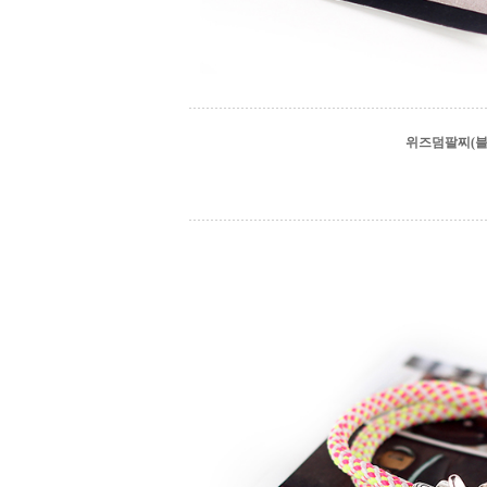
위즈덤팔찌(블