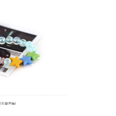
비드걸(하늘)