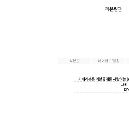
리본핀
헤어밴드/컬칩