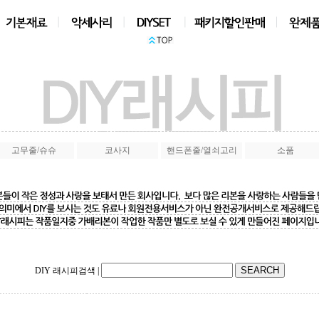
상품검색
|
고무줄/슈슈
코사지
핸드폰줄/열쇠고리
소품
DIY 래시피검색
|