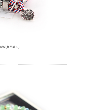
팔찌(블루레드)