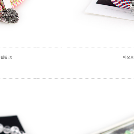
린핑크)
아모르