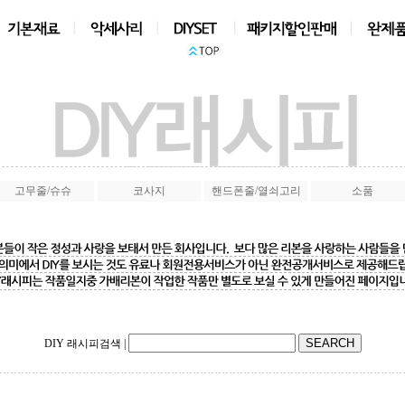
상품검색
|
고무줄/슈슈
코사지
핸드폰줄/열쇠고리
소품
DIY 래시피검색
|