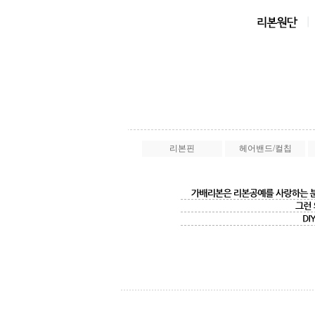
리본핀
헤어밴드/컬칩