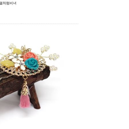
결처럼비녀