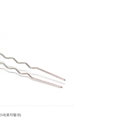
녀(로지핑크)