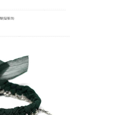
랑(딥핑크)