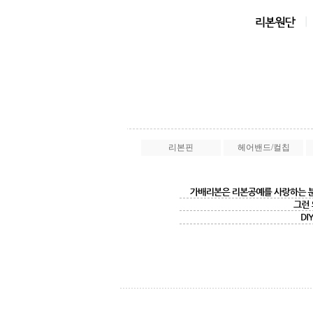
리본핀
헤어밴드/컬칩