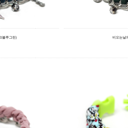
크블루그린)
비오는날의