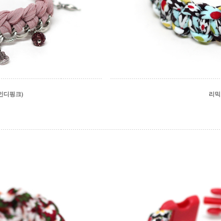
인디핑크)
리믹