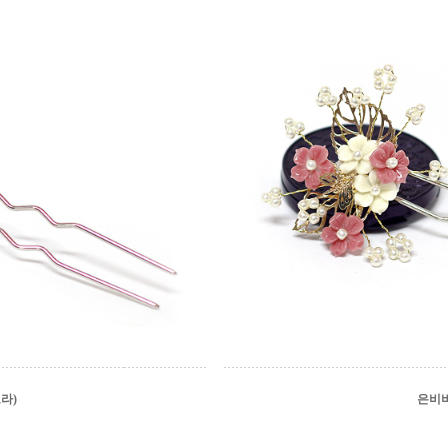
라)
은비비