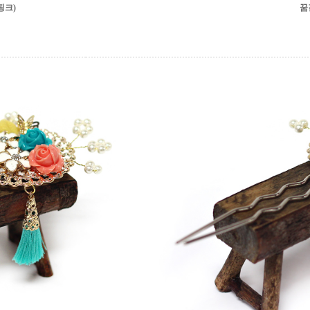
핑크)
꿈