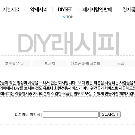
상품검색
|
고무줄/슈슈
코사지
핸드폰줄/열쇠고리
소품
DIY 래시피검색
|