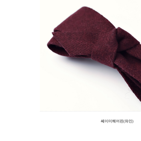
쎄이미헤어핀(와인)