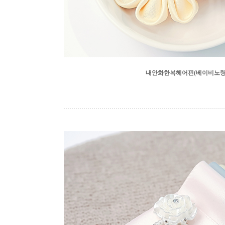
내안화한복헤어핀(베이비노랑