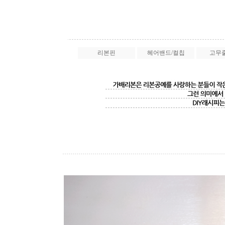
리본핀
헤어밴드/컬칩
고무줄