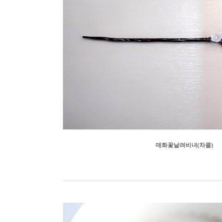
매화꽃날려비녀(차콜)