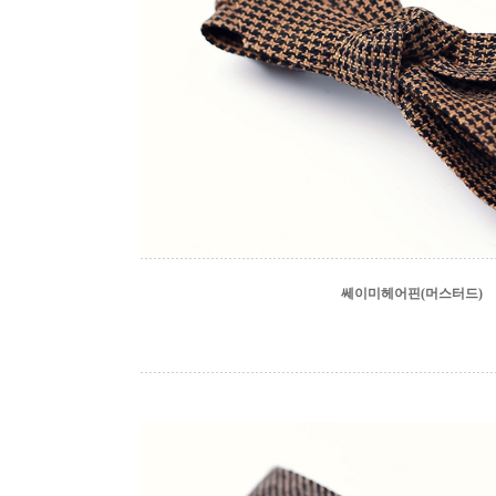
쎄이미헤어핀(머스터드)