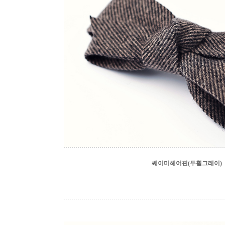
쎄이미헤어핀(투휠그레이)