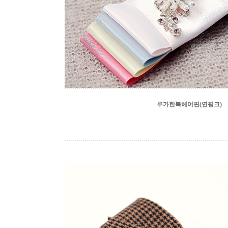
루가한복헤어핀(연핑크)