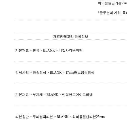
화의몽원단리본25mm(그
*글루건과 가위, 
재료카테고리 등록정보
기본재료 > 핀류 >
BLANK
> 니켈사각똑딱핀
악세사리 > 금속장식 >
BLANK
> 17mm러브금속장식
기본재료 > 부자재 >
BLANK
> 엔틱핸드메이드라벨
리본원단 > 무늬접착리본 >
BLANK
> 화의몽원단리본25mm