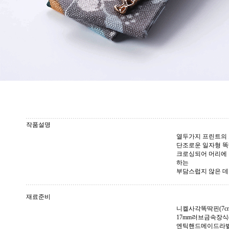
작품설명
열두가지 프린트의
단조로운 일자형 
크로싱되어 머리에
하는
부담스럽지 않은 
재료준비
니켈사각똑딱핀(7cm)
17mm러브금속장식(골
엔틱핸드메이드라벨(