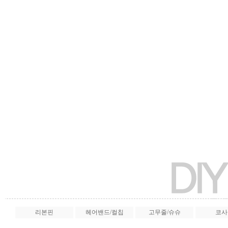
리본핀
헤어밴드/컬칩
고무줄/슈슈
코사