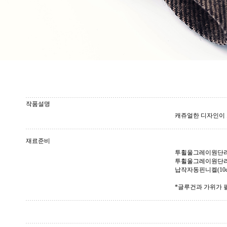
작품설명
캐쥬얼한 디자인이 
재료준비
투휠울그레이원단리본(40
투휠울그레이원단리본(
납작자동핀니켈(10c
*글루건과 가위가 