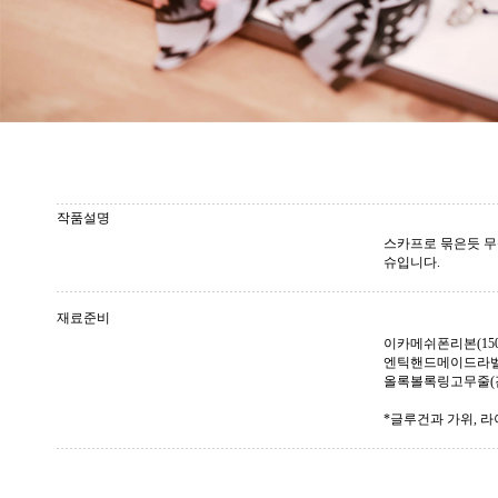
작품설명
스카프로 묶은듯 무
슈입니다.
재료준비
이카메쉬폰리본(150mm)
엔틱핸드메이드라벨(
올록볼록링고무줄(검
*글루건과 가위, 