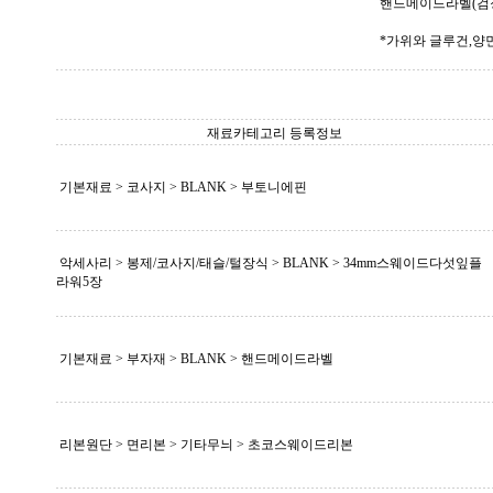
핸드메이드라벨(검정실
*가위와 글루건,
재료카테고리 등록정보
기본재료 > 코사지 >
BLANK
> 부토니에핀
악세사리 > 봉제/코사지/태슬/털장식 >
BLANK
> 34mm스웨이드다섯잎플
라워5장
기본재료 > 부자재 >
BLANK
> 핸드메이드라벨
리본원단 > 면리본 > 기타무늬 > 초코스웨이드리본