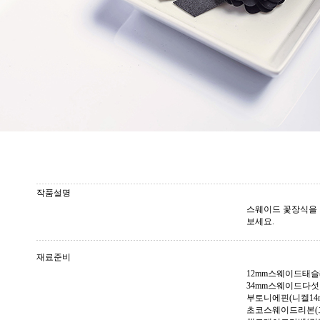
작품설명
스웨이드 꽃장식을
보세요.
재료준비
12mm스웨이드태슬레
34mm스웨이드다섯
부토니에핀(니켈14m
초코스웨이드리본(그레