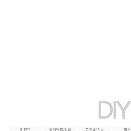
리본핀
헤어밴드/컬칩
고무줄/슈슈
코사