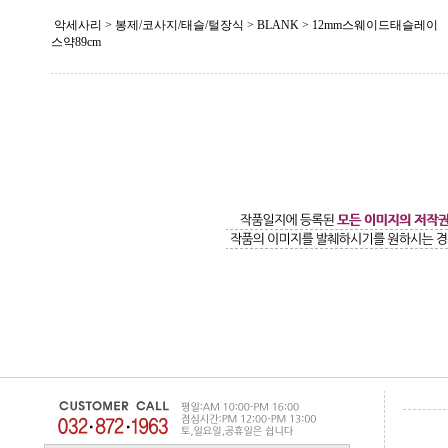
악세사리 > 봉제/코사지/태슬/털장식 >
BLANK
> 12mm스웨이드태슬레이
스약89cm