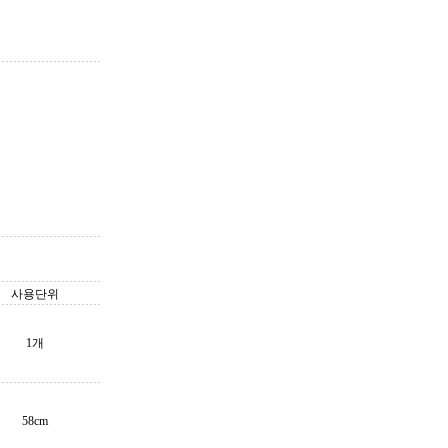
사용단위
1개
58cm