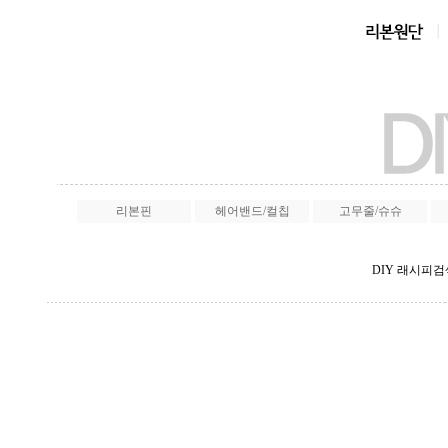
리본핀
헤어밴드/컬칩
고무줄/슈슈
DIY 래시피검