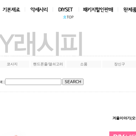
상품검색
|
코사지
핸드폰줄/열쇠고리
소품
장신구
색
|
겨울이야기(오