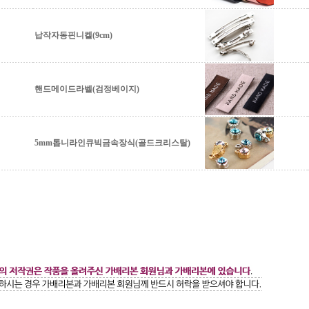
납작자동핀니켈(9cm)
핸드메이드라벨(검정베이지)
5mm톱니라인큐빅금속장식(골드크리스탈)