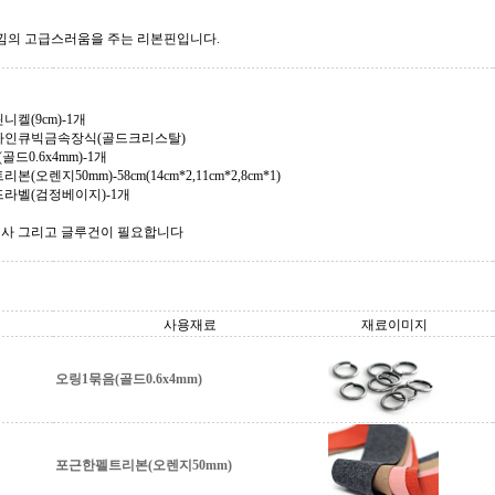
낌의 고급스러움을 주는 리본핀입니다.
켈(9cm)-1개
라인큐빅금속장식(골드크리스탈)
골드0.6x4mm)-1개
(오렌지50mm)-58cm(14cm*2,11cm*2,8cm*1)
라벨(검정베이지)-1개
철사 그리고 글루건이 필요합니다
사용재료
재료이미지
오링1묶음(골드0.6x4mm)
포근한펠트리본(오렌지50mm)