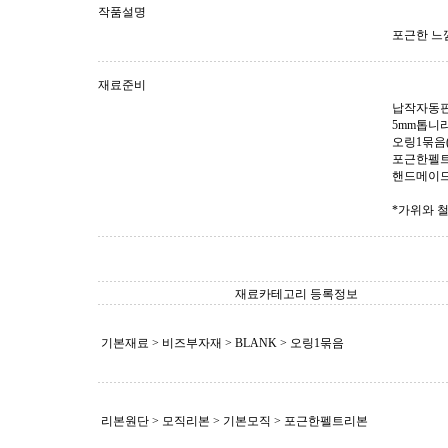
작품설명
포근한 느
재료준비
납작자동핀니
5mm톱니
오링1묶음(
포근한펠트리본
핸드메이드
*가위와 
재료카테고리 등록정보
기본재료 > 비즈부자재 >
BLANK
> 오링1묶음
리본원단 > 모직리본 > 기본모직 > 포근한펠트리본