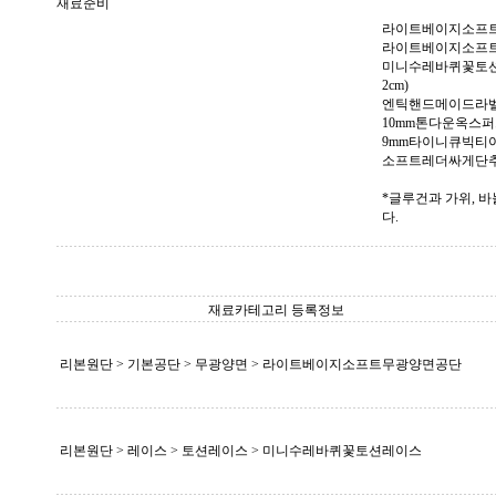
재료준비
라이트베이지소프트무
라이트베이지소프트무광
미니수레바퀴꽃토션레이스(
2cm)
엔틱핸드메이드라벨
10mm톤다운옥스퍼
9mm타이니큐빅티아
소프트레더싸게단추(
*글루건과 가위, 바
다.
재료카테고리 등록정보
리본원단 > 기본공단 > 무광양면 > 라이트베이지소프트무광양면공단
리본원단 > 레이스 > 토션레이스 > 미니수레바퀴꽃토션레이스