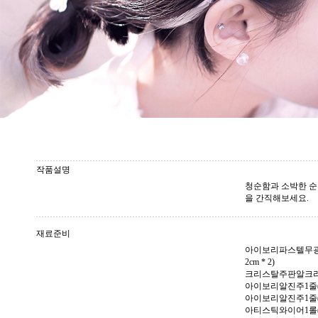
작품설명
청순함과 소박한 순
을 간직해보세요.
재료준비
아이보리파스텔무광양면공
2cm * 2)
크리스탈주판알크리스
아이보리알진주1줄(5
아이보리알진주1줄(4
아티스틱와이어1롤(골드0