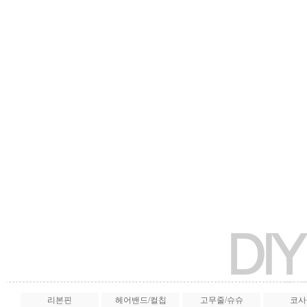
리본핀
헤어밴드/컬칩
고무줄/슈슈
코사