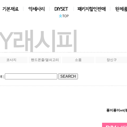
상품검색
|
코사지
핸드폰줄/열쇠고리
소품
장신구
색
|
퐁이퐁이set(