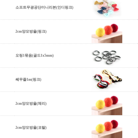
소프트무광공단미니리본(인디핑크)
2cm양모방울(핑크)
오링1묶음(골드1x5mm)
쎄무줄1m(핑크)
2cm양모방울(체리)
2cm양모방울(코랄)