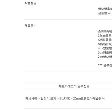
작품설명
양모방울로
심플한 티
재료준비
소프트무광
25mm코
오링1묶음(
쎄무줄1m(핑
2cm양모방
2cm양모방
2cm양모방
*** 글루
재료카테고리 등록정보
악세사리 > 털장식/뜨게 >
BLANK
> 25mm코튼꼬마태슬장식