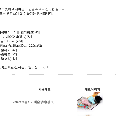
 따뜻하고 귀여운 느낌을 주었고 산뜻한 컬러로
 또는 원피스에 잘 어울리는 장식입니다.
공단미니리본(인디핑크)-4개
튼꼬마태슬장식(핑크)-2개
골드1x5mm)-2개
크)-총110cm(35cm*2,20cm*2)
울(체리)-5개
울(핑크)-5개
울(코랄)-4개
건,롱로우즈,실,바늘이 필여합니다. ***
사용재료
재료이미지
25mm코튼꼬마태슬장식(핑크)