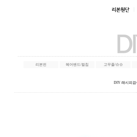
리본핀
헤어밴드/컬칩
고무줄/슈슈
DIY 래시피검