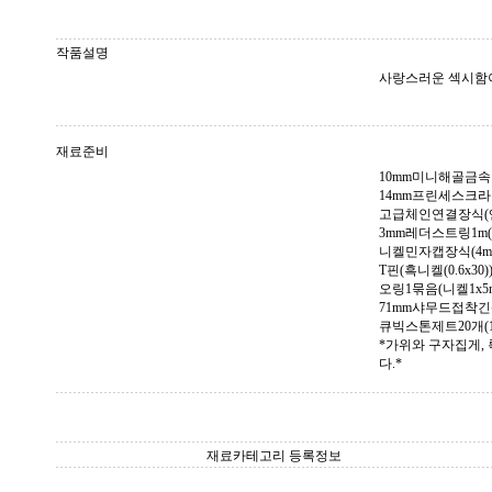
작품설명
사랑스러운 섹시함
재료준비
10mm미니해골금속
14mm프린세스크라
고급체인연결장식(
3mm레더스트링1m(블랙
니켈민자캡장식(4mm
T핀(흑니켈(0.6x30)
오링1묶음(니켈1x5m
71mm샤무드접착긴
큐빅스톤제트20개(13
*가위와 구자집게,
다.*
재료카테고리 등록정보