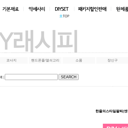
상품검색
|
코사지
핸드폰줄/열쇠고리
소품
장신구
색
|
한줄의스타일팔찌(엔