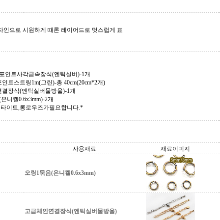
자인으로 시원하게 때론 레이어드로 멋스럽게 표
문포인트사각금속장식(엔틱실버)-1개
인트스트링1m(그린)-총 40cm(20cm*2개)
결장식(엔틱실버물방울)-1개
은니켈0.6x3mm)-2개
록타이트,롱로우즈가필요합니다.*
사용재료
재료이미지
오링1묶음(은니켈0.6x3mm)
고급체인연결장식(엔틱실버물방울)