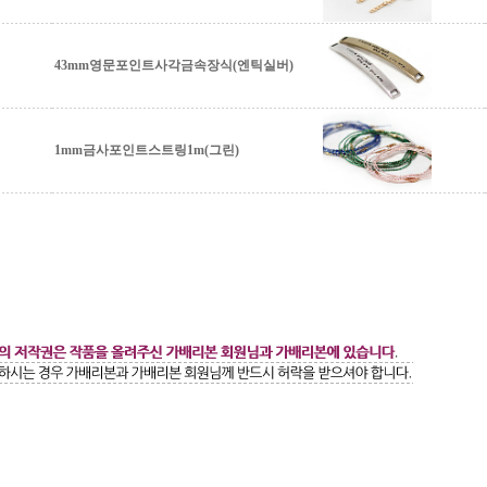
43mm영문포인트사각금속장식(엔틱실버)
1mm금사포인트스트링1m(그린)