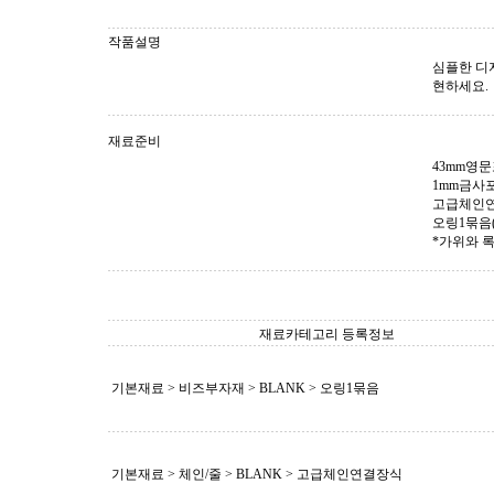
작품설명
심플한 디
현하세요.
재료준비
43mm영
1mm금사포
고급체인연
오링1묶음(
*가위와 
재료카테고리 등록정보
기본재료 > 비즈부자재 >
BLANK
> 오링1묶음
기본재료 > 체인/줄 >
BLANK
> 고급체인연결장식