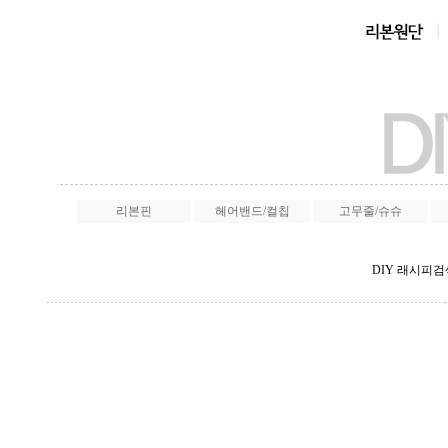
리본핀
헤어밴드/컬칩
고무줄/슈슈
DIY 래시피검