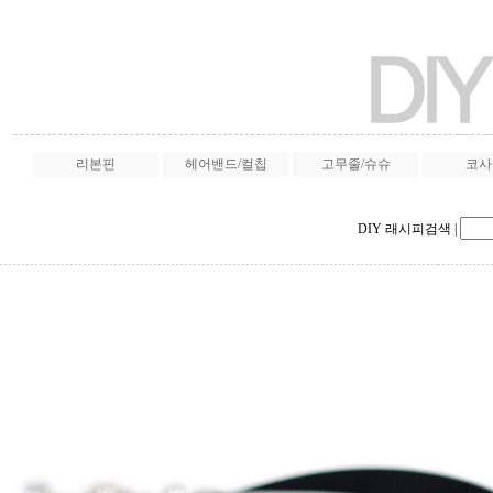
리본핀
헤어밴드/컬칩
고무줄/슈슈
코사
DIY 래시피검색
|