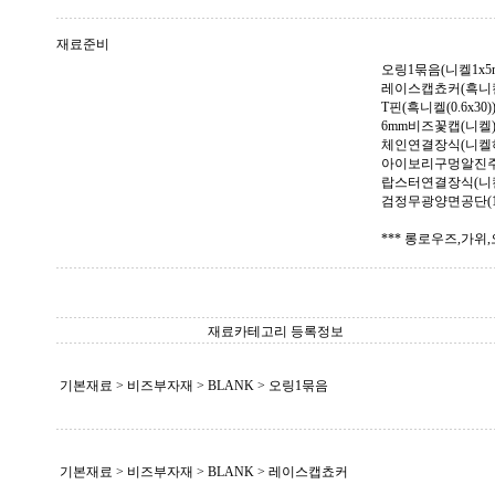
재료준비
오링1묶음(니켈1x5m
레이스캡쵸커(흑니켈1
T핀(흑니켈(0.6x30)
6mm비즈꽃캡(니켈)
체인연결장식(니켈하
아이보리구멍알진주(1
랍스터연결장식(니켈
검정무광양면공단(10
*** 롱로우즈,가위
재료카테고리 등록정보
기본재료 > 비즈부자재 >
BLANK
> 오링1묶음
기본재료 > 비즈부자재 >
BLANK
> 레이스캡쵸커