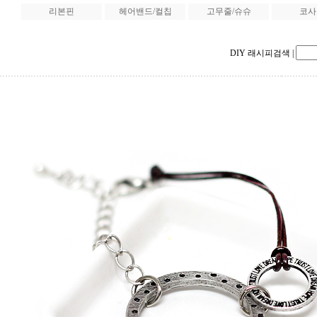
리본핀
헤어밴드/컬칩
고무줄/슈슈
코사
DIY 래시피검색
|