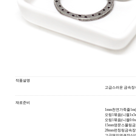
작품설명
고급스러운 금속장
재료준비
1mm천연가죽줄1m(밤
오링1묶음(니켈1x5m
오링1묶음(니켈0.6x
15mm영문스몰링금
28mm펀칭링금속장
고급체인연결장식(