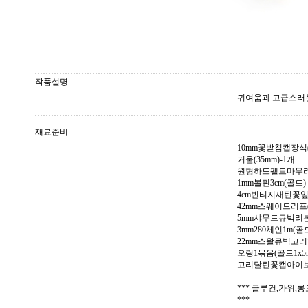
작품설명
귀여움과 고급스러운
재료준비
10mm꽃받침캡장식(
거울(35mm)-1개
원형하드펠트마무리(
1mm볼핀3cm(골드)
4cm빈티지새틴꽃잎(
42mm스웨이드리프(
5mm샤무드큐빅리본(
3mm280체인1m(골드
22mm스왈큐빅고리
오링1묶음(골드1x5m
고리달린꽃캡아이보리
*** 글루건,가위
***