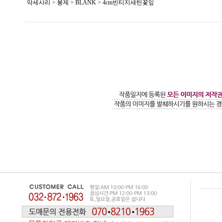
악세사리 > 봉제 >
BLANK
> 4cm빈티지새틴꽃잎