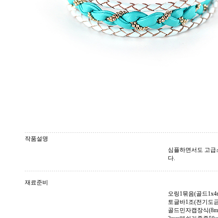
작품설명
심플하면서도 고급
다.
재료준비
오링1묶음(골드1x4m
토글바1조(전기도금골
골드민자캡장식(8mm