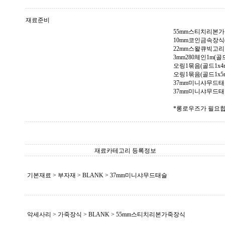
재료준비
55mm스티치리본가
10mm코인금속장식(
22mm스왈큐빅고리
3mm280체인1m(골드)-
오링1묶음(골드1x4m
오링1묶음(골드1x5m
37mm미니샤무드태슬
37mm미니샤무드태
*롱로우즈가 필요합
재료카테고리 등록정보
기본재료 > 부자재 >
BLANK
> 37mm미니샤무드태슬
악세사리 > 가죽장식 >
BLANK
> 55mm스티치리본가죽장식