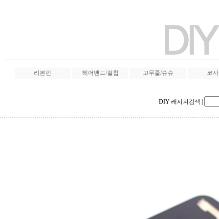
리본핀
헤어밴드/컬칩
고무줄/슈슈
코사
DIY 래시피검색
|